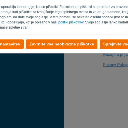
ani uporablja tehnologije, kot so piškotki. Funkcionalni piškotki so potrebni za praviln
t uporablja tudi piškotke za izboljšanje tega spletnega mesta in za druge namene, kot
ogojem, da date svoje soglasje. V tem primeru se nekateri osebni podatki (kot so in
Ali niste računal
 itd.) obdelujejo, kot je opisano v naši
politiki piškotkov
. Svojo soglasje lahko kadark
naše spletne strani.
 nastavitev
Zavrnite vse neobvezne piškotke
Sprejmite v
Nazaj na prij
Privacy Policy