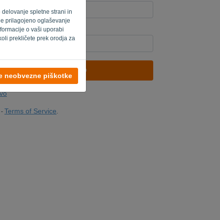
o delovanje spletne strani in
 je prilagojeno oglaševanje
formacije o vaši uporabi
nik? Izpolnite '
'.
oli prekličete prek orodja za
POŠLJI POVEZAVO
se neobvezne piškotke
avo
Terms of Service
-
.