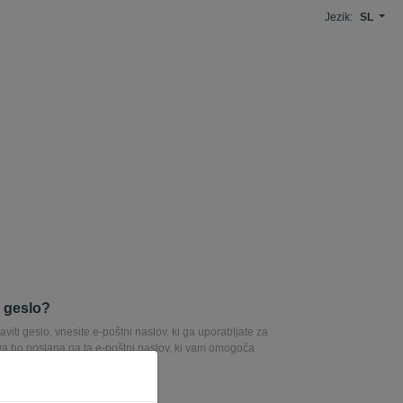
Jezik:
SL
i geslo?
aviti geslo, vnesite e-poštni naslov, ki ga uporabljate za
va bo poslana na ta e-poštni naslov, ki vam omogoča
sla.