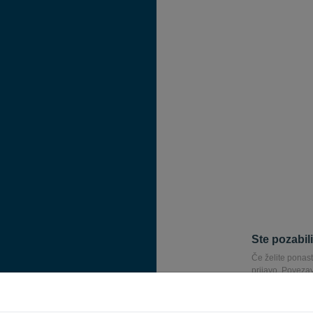
Ste pozabil
Če želite ponast
prijavo. Poveza
ponastavitev ge
E-pošta