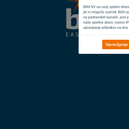
Billit NV na svoji spletni str
jih ni mogoče zavrniti. Billi
na partnerskih kanalih, pod p
naše spletne strani, naslov IP
upravljanje piškotkov na dnu 
Upravljanje