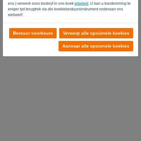
ens.) verwerk soos beskryf in ons koek
iebeleid
. U kan u toestemming te
eniger tyd terugtrek via die koekiebestuursinstrument onderaan ons
webwerf.
Geen rekening?
Bestuur voorkeure
Verwerp alle opsionele koekies
Probeer het nu uit
Aanvaar alle opsionele koekies
Privaatheidsbeleid
-
Terme en voorwaardes