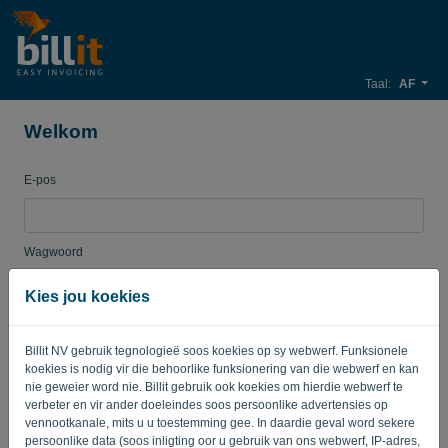
Taal:
AF
Welkom
E-pos
Wagwoord
Kies jou koekies
Onthou my
Vergeete wagwoord?
Billit NV gebruik tegnologieë soos koekies op sy webwerf. Funksionele
koekies is nodig vir die behoorlike funksionering van die webwerf en kan
TEKEN IN
nie geweier word nie. Billit gebruik ook koekies om hierdie webwerf te
verbeter en vir ander doeleindes soos persoonlike advertensies op
vennootkanale, mits u u toestemming gee. In daardie geval word sekere
persoonlike data (soos inligting oor u gebruik van ons webwerf, IP-adres,