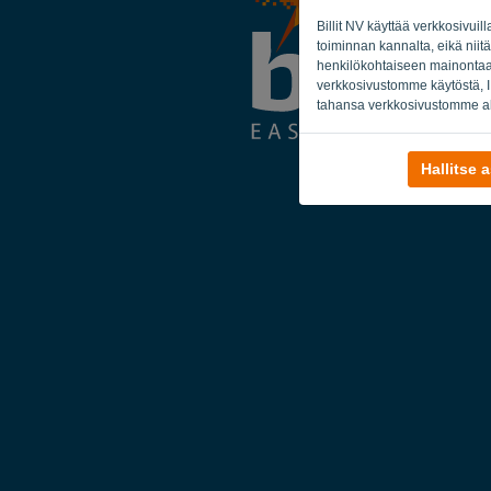
Billit NV käyttää verkkosivuil
toiminnan kannalta, eikä niitä
henkilökohtaiseen mainontaan 
verkkosivustomme käytöstä, IP
tahansa verkkosivustomme al
Hallitse 