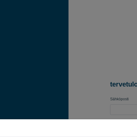
tervetul
Sähköposti
Salasana