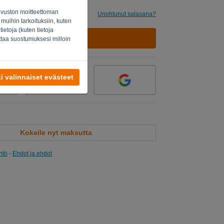
osivuston moitteettoman
inua
Unohtunut salasana?
 muihin tarkoituksiin, kuten
etoja (kuten tietoja
KIRJAUDU SISÄÄN
uttaa suostumuksesi milloin
i valinnaiset evästeet
Kokeile nyt maksutta
ntö
-
Ehdot ja ehdot