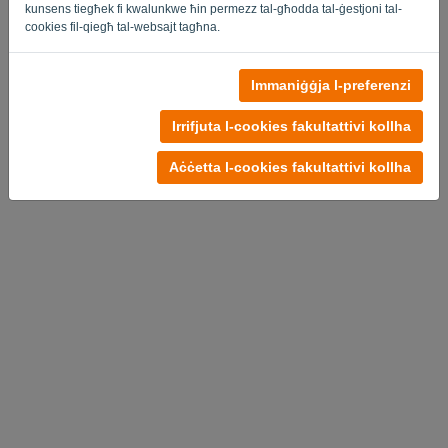
kunsens tiegħek fi kwalunkwe ħin permezz tal-għodda tal-ġestjoni tal-
cookies fil-qiegħ tal-websajt tagħna.
Immaniġġja l-preferenzi
L-ebda kont?
Ipprova b'xejn issa
Irrifjuta l-cookies fakultattivi kollha
Politika ta 'Privatezza
-
Termini u Kundizzjonijiet
Aċċetta l-cookies fakultattivi kollha