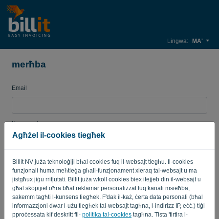
Lingwa:
MA'
merħba
Email
Password
Agħżel il-cookies tiegħek
Billit NV juża teknoloġiji bħal cookies fuq il-websajt tiegħu. Il-cookies
Fakkarni
Insejt il-password?
funzjonali huma meħtieġa għall-funzjonament xieraq tal-websajt u ma
jistgħux jiġu rrifjutati. Billit juża wkoll cookies biex itejjeb din il-websajt u
SINJAL
għal skopijiet oħra bħal reklamar personalizzat fuq kanali msieħba,
sakemm tagħti l-kunsens tiegħek. F'dak il-każ, ċerta data personali (bħal
informazzjoni dwar l-użu tiegħek tal-websajt tagħna, l-indirizz IP, eċċ.) tiġi
pproċessata kif deskritt fil-
politika tal-cookies
tagħna. Tista 'tirtira l-