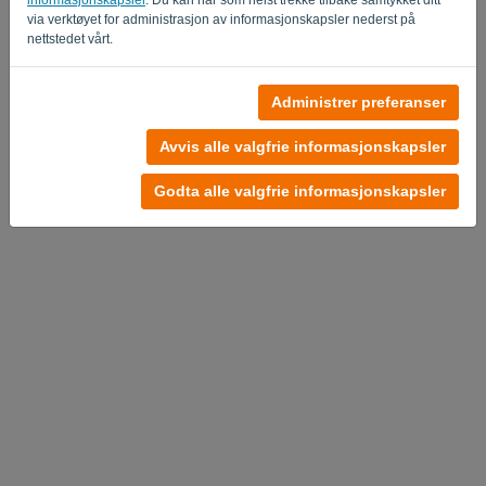
via verktøyet for administrasjon av informasjonskapsler nederst på
nettstedet vårt.
Ingen konto?
Administrer preferanser
Prøv det nå
Avvis alle valgfrie informasjonskapsler
Personvernerklæring
-
Vilkår og betingelser
Godta alle valgfrie informasjonskapsler