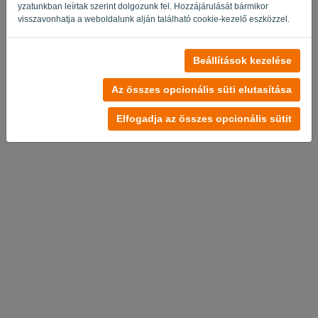
yzatunkban leírtak szerint dolgozunk fel. Hozzájárulását bármikor
visszavonhatja a weboldalunk alján található cookie-kezelő eszközzel.
Beállítások kezelése
Nincs fiók?
Próbálja ki most ingyen
Az összes opcionális süti elutasítása
Adatvédelmi irányelvek
-
Felhasználási feltételek
Elfogadja az összes opcionális sütit