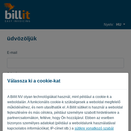
Nyelv:
HU
üdvözöljük
E-mail
Jelszó
Válassza ki a cookie-kat
A Billit NV olyan technológiákat használ, mint például a cookie-k a
Emlékeztess
Elfelejtett jelszó?
weboldalán. A funkcionális cookie-k szükségesek a weboldal megfelelő
működéséhez, és nem utasíthatók el. A Billit sütiket is használ a weboldal
BEJELENTKEZÉS
fejlesztésére és más célokra, például személyre szabott hirdetésekre a
partnercsatornákon, feltéve, hogy Ön hozzájárul. Ebben az esetben
bizonyos személyes adatokat (például a weboldalunk használatával
kapcsolatos információkat, IP-címet stb.) a
sütikre vonatkozó szabál